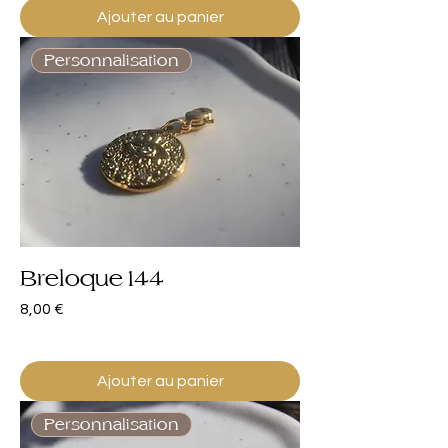
Ajouter au panier
Personnalisation
Breloque 144
Prix
8,00 €
Ajouter au panier
Personnalisation