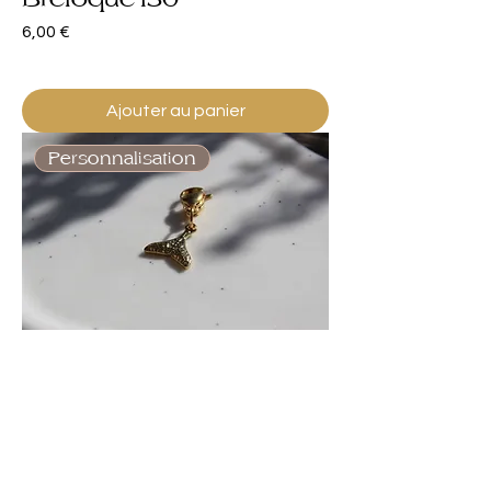
Prix
6,00 €
Ajouter au panier
Personnalisation
Breloque 129
Prix
6,00 €