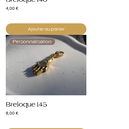
Prix
4,00 €
Ajouter au panier
Personnalisation
Breloque 145
Prix
8,00 €