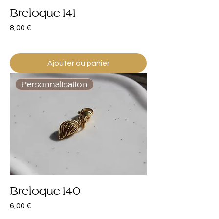
Breloque 141
Prix
8,00 €
Ajouter au panier
Personnalisation
Breloque 140
Prix
6,00 €