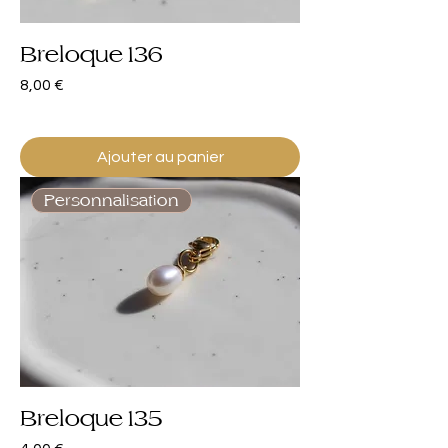
Breloque 136
Prix
8,00 €
Ajouter au panier
Personnalisation
Breloque 135
Prix