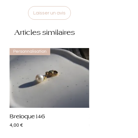
Laisser un avis
Articles similaires
Personnalisation
Personnalisation
Breloque 146
Breloque 145
Prix
Prix
4,00 €
8,00 €