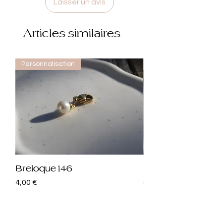
Laisser un avis
Articles similaires
Personnalisation
Personnalisation
Breloque 146
Breloque 145
Prix
Prix
4,00 €
8,00 €