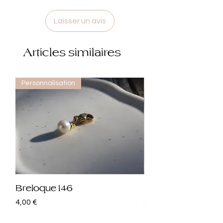
Laisser un avis
Articles similaires
Personnalisation
Personnalisation
Breloque 146
Breloque 145
Prix
Prix
4,00 €
8,00 €