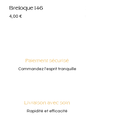
Breloque 146
Breloque 145
Prix
Prix
4,00 €
8,00 €
Paiement sécurisé
Commandez l'esprit tranquille
Livraison avec soin
Rapidité et efficacité