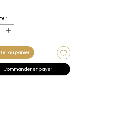
Prix
té
*
ter au panier
Commander et payer