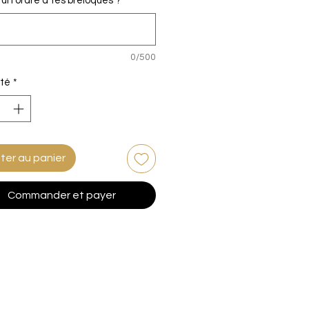
un ordre à tes breloques ?
*
0/500
té
*
ter au panier
Commander et payer