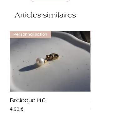
Articles similaires
Personnalisation
Personnalisation
Breloque 146
Breloque 145
Prix
Prix
4,00 €
8,00 €