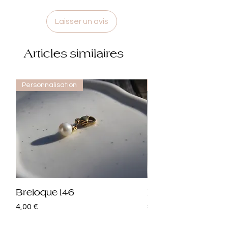
Laisser un avis
Articles similaires
Personnalisation
Personnalisation
Breloque 146
Breloque 145
Prix
Prix
4,00 €
8,00 €