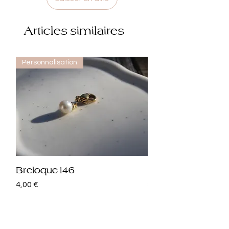
Articles similaires
Personnalisation
Personnalisation
Breloque 146
Breloque 145
Prix
Prix
4,00 €
8,00 €