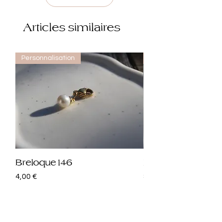
Articles similaires
Personnalisation
Personnalisation
Breloque 146
Breloque 145
Prix
Prix
4,00 €
8,00 €